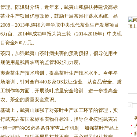
质管理。陈泽财介绍，近年来，武夷山积极扶持建设高标
代茶业生产项目优惠政策，鼓励开展茶园排蓄水系统、品
008－2013年,连续六年争取中央现代茶业生产发展项目
万亩。2014年成功申报为第三轮（2014-2016年）中央现
目资金800万元。
护茶园，加强武夷山茶叶病虫害的预测预报，倡导使用生
违规使用超残留农药的监管和处罚力度。
武夷
岩茶
生产技术培训，提高茶叶生产技术水平。今年举
场培训，针对全市440多家QS获证企业，从食品安全、质
加工制作等方面，开展茶叶质量安全培训，进一步提高全
茶农、茶企的质量安全意识。
的基础上，武夷山加强了对茶叶生产加工环节的管理，实
执行武夷
岩茶
国家标准实物样标准，指导企业按照武夷
岩
一档一牌”的QS必备条件审查工作机制，加强茶叶产品上
量评比活动，组织开展星村茶王赛、天心村民间斗茶赛、