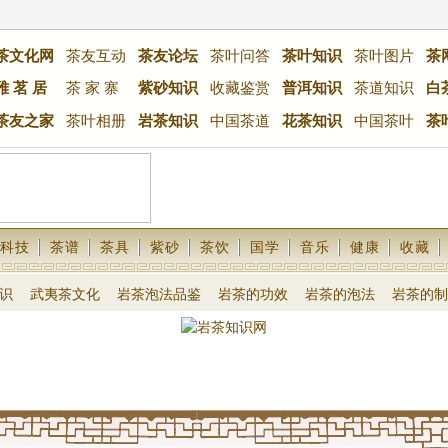
茶文化网
茶友互动
茶友论坛
茶叶问答
茶叶知识
茶叶图片
茶
雅 茗 居
茶 家 寨
紫砂知识
收藏鉴赏
普洱知识
茶道知识
白
茶友之家
茶叶相册
岩茶知识
中国茶道
花茶知识
中国茶叶
茶
科技
茶谱
茶具
紫砂
茶饮
国学
音乐
健康
收藏
识
武夷茶文化
岩茶泡法品鉴
岩茶的功效
岩茶的泡法
岩茶的制