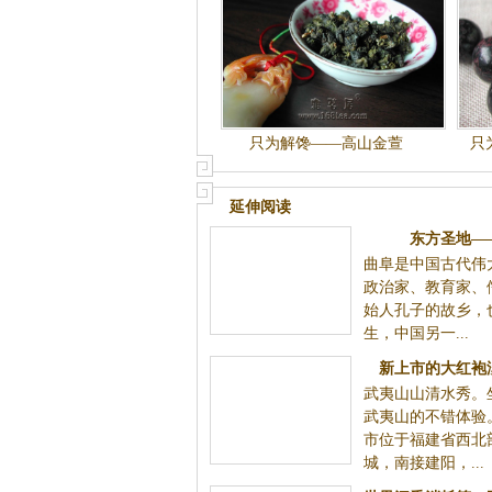
只为解馋——高山金萱
只
延伸阅读
东方圣地—
曲阜是中国古代伟
政治家、教育家、儒家学派的创始人孔子
孔子的学生，中国另一...
新上市的大红袍淡化了乡愁
武夷山山清水秀。坐竹筏是游览武夷山的
理武夷山市位于福建省西北部，东连浦城
阳，...