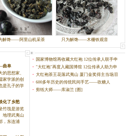
为解馋——阿里山机采茶
只为解馋——木栅铁观音
国家博物馆再收藏大红袍 12位传承人联手申
—曲阜
遗
"大红袍"再度入藏国博馆 12位传承人助力申
大的思想家、
遗
大红袍茶王花落武夷山 厦门金奖得主当场泪
的故乡，也是
奔
600多年历史的传统民间手艺——吹糖人
剪纸大师——库淑兰 [图]
不错体验。地
，南接建