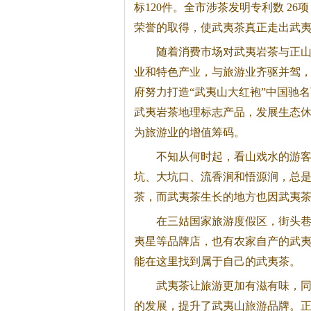
标120件。全市涉茶发明专利数 26项
荣誉的取得，使武夷茶真正走出武
随着消费市场对武夷
岩茶
与正
业和特色产业，与旅游业齐驱并驾
府努力打造“武夷山大红袍”中国驰
武夷
岩茶
地理标志产品，发展生态
为旅游业的增值筹码。
不知从何时起，看山戏水的游
坑、大坑口、流香涧和悟源涧，总
茶，而武夷茶生长的地方也因武夷
在三姑国家旅游度假区，街头
夷星等品牌店，也有农家自产的武
能在这里找到属于自己的武夷茶。
武夷茶让旅游更加有滋有味，
的发展，提升了武夷山旅游品牌。