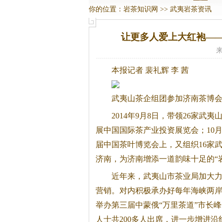
你的位置：
岩茶知识网
>>
武夷岩茶资讯
让更多人爱上大红袍—
来
本报记者 裴礼辉 李 茜
武夷山茶企组团参加济南茶博
2014年9月8日，带领26家武
展中国国际茶产业投资展览会；10月
届中国茶叶博览会上，又组织16家
济南，为济南增添一道韵味十足的“
近年来，武夷山市茶业局加大
营销。
对内积极承办好每年海峡两
举办第三届中蒙俄“万里茶道”市长
人士共200多人出席，进一步增进