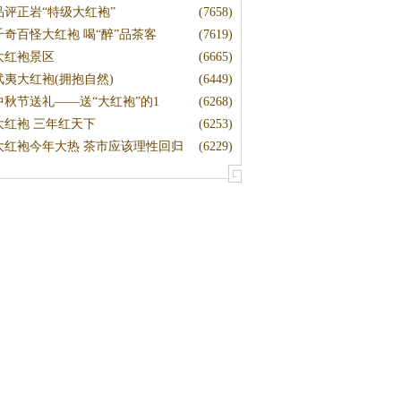
品评正岩“特级大红袍”
(7658)
千奇百怪大红袍 喝“醉”品茶客
(7619)
大红袍景区
(6665)
武夷大红袍(拥抱自然)
(6449)
中秋节送礼——送“大红袍”的1
(6268)
大红袍 三年红天下
(6253)
大红袍今年大热 茶市应该理性回归
(6229)