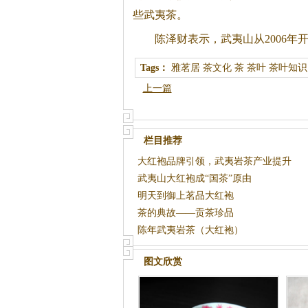
些武夷茶。
陈泽财表示，武夷山从2006
Tags：
雅茗居
茶文化
茶
茶叶
茶叶知识
上一篇
栏目推荐
大红袍品牌引领，武夷岩茶产业提升
武夷山大红袍成“国茶”原由
明天到御上茗品大红袍
茶的典故——贡茶珍品
陈年武夷岩茶（大红袍）
图文欣赏