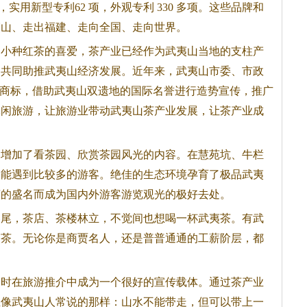
，实用新型专利62 项，外观专利 330 多项。这些品牌和
夷山、走出福建、走向全国、走向世界。
山小种红茶的喜爱，茶产业已经作为武夷山当地的支柱产
，共同助推武夷山经济发展。近年来，武夷山市委、市政
名商标，借助武夷山双遗地的国际名誉进行造势宣传，推广
休闲旅游，让旅游业带动武夷山茶产业发展，让茶产业成
客增加了看茶园、欣赏茶园风光的内容。在慧苑坑、牛栏
是能遇到比较多的游客。绝佳的生态环境孕育了极品武夷
茶的盛名而成为国内外游客游览观光的极好去处。
巷尾，茶店、茶楼林立，不觉间也想喝一杯武夷茶。有武
夷茶。无论你是商贾名人，还是普普通通的工薪阶层，都
同时在旅游推介中成为一个很好的宣传载体。通过茶产业
正像武夷山人常说的那样：山水不能带走，但可以带上一