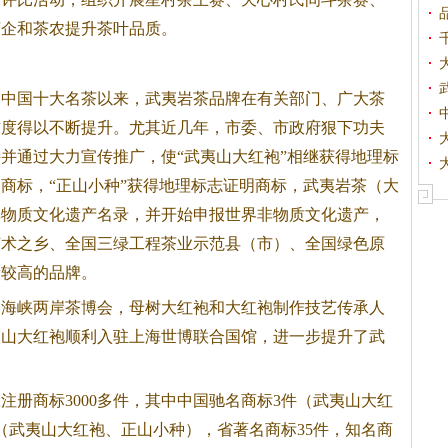
茶企和茶农提升茶叶品质。
为中国十大名茶以来，武夷
岩茶
品牌在有关部门、广大茶
誉度得以不断提升。尤其近几年，市委、市政府狠下功夫
并通过大力宣传推广，使“武夷山大红袍”相继获得地理标
商标，“正山小种”获得地理标志证明商标，武夷
岩茶
（大
非物质文化遗产名录，并开始申报世界非物质文化遗产，
艺术之乡、全国三绿工程茶业示范县（市）、全国绿色原
量较高的品牌。
的海峡两岸茶博会，母树大红袍和大红袍制作技艺传承人
夷山大红袍顺利入驻上海世博联合国馆，进一步提升了武
注册商标3000多件，其中中国驰名商标3件（武夷山大红
（武夷山大红袍、正山小种），省著名商标35件，知名商