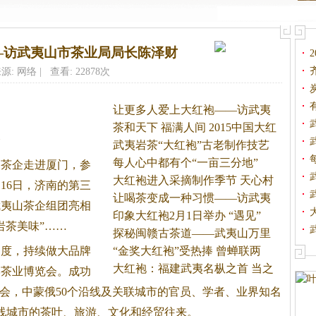
—访武夷山市茶业局局长陈泽财
源: 网络 | 查看: 22878次
让更多人爱上大红袍——访武夷
山
茶和天下 福满人间 2015中国大红
会
武夷岩茶“大红袍”古老制作技艺
每人心中都有个“一亩三分地”
夷山茶企走进厦门，参
大红袍进入采摘制作季节 天心村
16日，济南的第三
让喝茶变成一种习惯——访武夷
武夷山茶企组团亮相
福
印象大红袍2月1日举办 “遇见”
岩茶
美味”……
探秘闽赣古茶道——武夷山万里
力度，持续做大品牌
茶
“金奖大红袍”受热捧 曾蝉联两
大红袍：福建武夷名枞之首 当之
岸茶业博览会。成功
峰会，中蒙俄50个沿线及关联城市的官员、学者、业界知名
沿线城市的茶叶、旅游、文化和经贸往来。