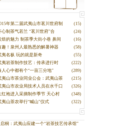
2015年第二届武夷山市茗川世府制
(15)
齐心制茶气若兰 “茗川世府”合
(24)
炭焙的魅力 制茶季大街小巷 鼻间
(16)
有趣！泉州人最熟悉的解暑神器
(58)
武夷名枞 玩的就是新奇
(55)
武夷岩茶制作技艺：传承进行时
(222)
每人心中都有个“一亩三分地”
(289)
武夷山市茶业同业公会：武夷山茶
(215)
武夷山市农业局技术人员在水千口
(326)
大红袍进入采摘制作季节 天心村
(348)
武夷山茶农举行“喊山”仪式
(322)