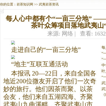
你的位置：
岩茶知识网
>>
武夷岩茶资讯
每人心中都有个“一亩三分地” —
茶叶众筹项目落地武夷山“
来源: 网络 | 查看: 163
每
走进自己的“一亩三分地”
“
“
“地主”互联互通活动
中
叶
本报讯 20—22日，来自全国各
“
地近200位微友开启了他们一次奇
武
妙的旅行。
他们因茶而聚、以茶
武
《
会友，他们来自五湖四海、齐聚
武夷山九曲溪畔，齐聚武夷山市