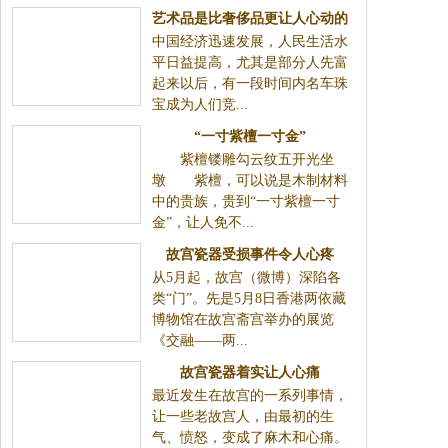
艺术品是比奢侈品更让人心动的
中国经济迅速发展，人民生活水
收藏
平日益提高，尤其是部分人先富
起来以后，有一段时间内名车珠
宝成为人们竞...
“一寸紫檀一寸金”
紫檀镂雕勾云纹五开光坐
墩 紫檀，可以说是木制材料
中的贵族，贵到“一寸紫檀一寸
金”，让人免不...
故宫瓷器受损事件令人心疼
从5月起，故宫（微博）深陷各
类“门”。先是5月8日香港两依藏
博物馆在故宫斋宫举办的展览
《交融——两...
故宫瓷器着实让人心痛
最近发生在故宫的一系列事情，
让一些老故宫人，由最初的生
气、愤怒，变成了麻木和心痛。