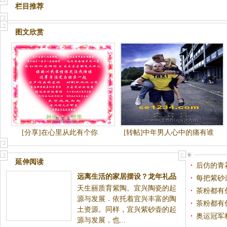
栏目推荐
图文欣赏
[分享]在心里从此有个你
[转帖]中年男人心中的痛有谁
懂？
延伸阅读
后仿的青
远离生活的家居摆设？龙年礼品
每把紫砂
天生丽质育紫陶。宜兴陶瓷的起
宜兴紫砂壶都有哪些误区
茶粉都有
源与发展．依托着宜兴丰富的陶
茶粉都有
土资源。同样，宜兴紫砂壶的起
奥运冠军
源与发展，也...