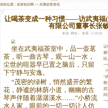
你的位置：
岩茶知识网
>>
武夷岩茶资讯
让喝茶变成一种习惯——访武夷福(
有限公司董事长张
来源: 网络 | 查看: 11583次
让
坐在武夷福茶室中，品一壶茗
探
茶，听一曲古琴，观一山一水，
比
尘世的喧嚣早已置之脑后，只留
一
《
下宁静与安逸。
“
“茂密的绿树，悄然盛开的繁
校
花，静谧的林荫小道，幽幽的古
武
问
琴声伴随着潺潺溪水……”小桥流
一
水人家，眼前的一切一切让人仿