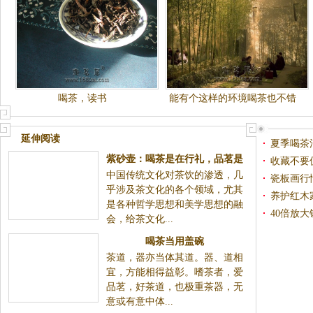
喝茶，读书
能有个这样的环境喝茶也不错
延伸阅读
夏季喝茶
紫砂壶：喝茶是在行礼，品茗是
收藏不要
中国传统文化对茶饮的渗透，几
在玩茶
瓷板画行
乎涉及茶文化的各个领域，尤其
养护红木
是各种哲学思想和美学思想的融
40倍放大
会，给茶文化...
喝茶当用盖碗
茶道，器亦当体其道。器、道相
宜，方能相得益彰。嗜茶者，爱
品茗，好茶道，也极重茶器，无
意或有意中体...