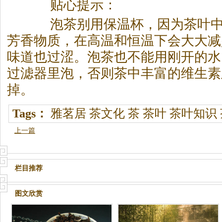
贴心提示：
泡茶别用保温杯，因为茶叶中
芳香物质，在高温和恒温下会大大减
味道也过涩。泡茶也不能用刚开的水
过滤器里泡，否则茶中丰富的维生素
掉。
Tags：
雅茗居
茶文化
茶
茶叶
茶叶知识
上一篇
栏目推荐
图文欣赏