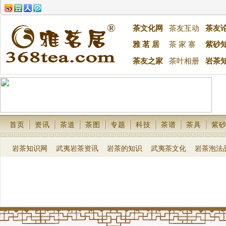
茶文化网
茶友互动
茶友
雅 茗 居
茶 家 寨
紫砂
茶友之家
茶叶相册
岩茶
首页
资讯
茶道
茶图
专题
科技
茶谱
茶具
紫
岩茶知识网
武夷岩茶资讯
岩茶的知识
武夷茶文化
岩茶泡法