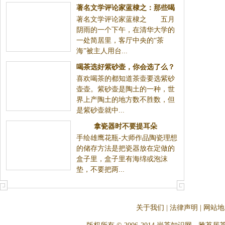
著名文学评论家蓝棣之：那些喝
著名文学评论家蓝棣之 五月
茶
阴雨的一个下午，在清华大学的
一处简居里，客厅中央的“茶
海”被主人用台...
喝茶选好紫砂壶，你会选了么？
喜欢喝茶的都知道茶壶要选紫砂
壶壶。紫砂壶是陶土的一种，世
界上产陶土的地方数不胜数，但
是紫砂壶就中...
拿瓷器时不要提耳朵
手绘雄鹰花瓶-大师作品陶瓷理想
的储存方法是把瓷器放在定做的
盒子里，盒子里有海绵或泡沫
垫，不要把两...
关于我们
|
法律声明
|
网站地