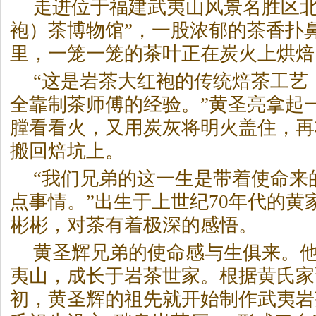
走进位于福建武夷山风景名胜区北
袍）茶博物馆”，一股浓郁的茶香扑
里，一笼一笼的茶叶正在炭火上烘焙
“这是
岩茶
大红袍的传统焙茶工艺
全靠制茶师傅的经验。”黄圣亮拿起
膛看看火，又用炭灰将明火盖住，再
搬回焙坑上。
“我们兄弟的这一生是带着使命来
点事情。”出生于上世纪70年代的黄
彬彬，对茶有着极深的感悟。
黄圣辉兄弟的使命感与生俱来。
夷山，成长于
岩茶
世家。根据黄氏家
初，黄圣辉的祖先就开始制作武夷
岩