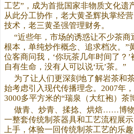
工艺”，成为首批国家非物质文化遗
从此分工协作，老大黄圣辉执掌经营
技术，老三黄圣强管理财务。
“近些年，市场的诱惑让不少茶商
根本，单纯炒作概念、追求档次。”
位客商问我，‘你玩茶几年时间了？
自有生命，没有人可以说‘玩’茶。”
为了让人们更深刻地了解
岩茶
和
始考虑引入现代传播理念。2007年
3000多平方米的“瑞泉（大红袍）茶
做青、炒青、揉捻、烘焙……博
一整套传统制茶器具和工艺流程展示
上手，体验一回传统制茶工艺的乐趣