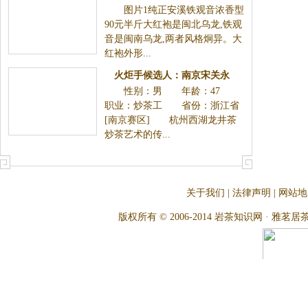
图片1纯正安溪铁观音浓香型
90元半斤大红袍是闽北乌龙,铁观
音是闽南乌龙,两者风格炯异。大
红袍外形...
火炬手候选人：南京宋关永
性别：男 年龄：47
职业：炒茶工 省份：浙江省
[南京赛区] 杭州西湖龙井茶
炒茶艺术的传...
关于我们
|
法律声明
|
网站地
版权所有 © 2006-2014 岩茶知识网 · 雅茗居茶文化网