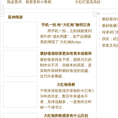
陈皮普洱、柑普茶和小青柑、
大红灯笼高高挂
大红柑怎么区分？
延伸阅读
紫砂器传
手机一拍 给“大红袍”验明正身
紫砂收藏不
用手机一拍，立刻就能查到
传承祁门
茶叶的“成长档案”，农产品溯源
供应：武
系统增强了“大红袍&rdqu...
枕】
茶瓷文化
总经理董
紫砂壶借助茶更加有资本保留和
紫砂壶壶得名于世，固然与它的
传承袭下来
制作分不开，但根本的原因，是
其制作原材料紫砂壶泥的优越。
近代许多陶瓷...
大红袍母树
于明末清初发现并采制距今已有3
50年的历史。数百年来盛名不
衰，其传说颇多，一是相传古时
候一个读书士...
大红袍和铁观音有什么区别