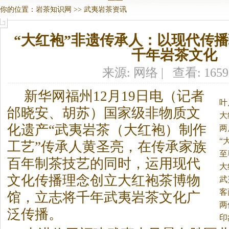
你的位置：
岩茶知识网
>>
武夷岩茶资讯
“大红袍”非遗传承人：以现代传
千年岩茶文化
来源: 网络 | 查看: 165
新华网福州12月19日电（记者
叶
邰晓安、胡苏）国家级非物质文
大
化遗产“武夷
岩茶
（大红袍）制作
统
两
“
工艺”传承人黄圣亮，在传承家族
至
百年制茶技艺的同时，运用现代
大
文化传播理念创立大红袍茶博物
武
客
馆，立志将千年武夷
岩茶
文化广
两
泛传播。
印