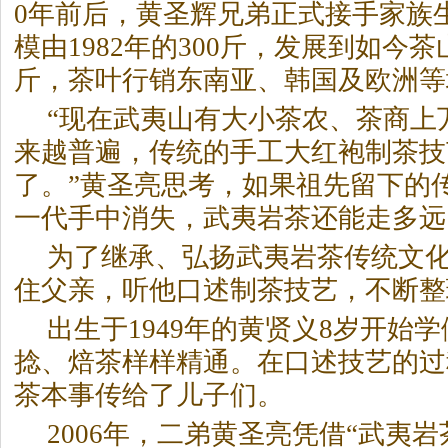
0年前后，黄圣辉兄弟正式接手家族
模由1982年的300斤，发展到如今
斤，茶叶行销东南亚、韩国及欧洲等
“现在武夷山有大小茶农、茶商上
来越普遍，传统的手工大红袍制茶技
了。”黄圣亮思考，如果祖先留下的
一代手中消失，武夷
岩茶
还能走多远
为了继承、弘扬武夷
岩茶
传统文
住父亲，听他口述制茶技艺，不断整
出生于1949年的黄贤义8岁开始
捻、焙茶样样精通。在口述技艺的过
茶本事传给了儿子们。
2006年，二弟黄圣亮凭借“武夷
岩