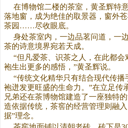
在博物馆二楼的茶室，黄圣辉特
落地窗，成为绝佳的取景器，窗外苍
茶园……尽收眼底。
身处茶室内，一边品茗问道，一
茶
的诗意境界宛若天成。
“但凡爱茶、识茶之人，在此都会
袍生出更多的感悟，”黄圣辉说。
“传统文化精华只有结合现代传播
袍迸发更旺盛的生命力。”在立足传
兄弟还在茶博物馆建造了一座独特的
造依据传统，茶窖的经营管理则融入
据”理念。
茶窖地面铺以清朝老砖，砖下是3