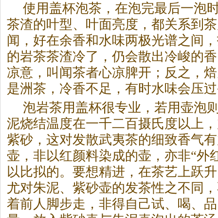
使用盖杯泡茶，在泡完最后一泡
茶渣的叶型、叶面亮度，都关系到茶
闻，好在余香和水味两极光谱之间，
的
岩茶
茶渣冷了，仍会散出冷峻的香
凉意，叫闻茶者心凉脾开；反之，焙
是洲茶，冷香不足，有时水味会压过
泡
岩茶
用盖杯很专业，若用壶泡
泥烧结温度在一千二百摄氏度以上，
紫砂，这对发散武夷茶的细致香气有
壶，非以红颜料染成的壶，亦非“外
以比拟的。要想精进，在茶艺上跃升
尤对朱泥、紫砂壶的发茶性之不同，
着前人脚步走，非得自己试、喝、品