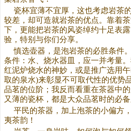
瓷杯宜薄不宜厚，这也考虑
岩茶
较差，却可造就
岩茶
的优点。靠着茶
下，更能把
岩茶
的风姿绰约十足表露
验，特别与你们分享。
慎选壶器，是泡
岩茶
的必胜条件
条件：水、烧水器皿，应一并考量。
红泥炉烧水的神妙，或是推广选用午
取的泉水)来彰显不可取代性的优势
品茗的位阶；我反而看重在茶器中的
又薄的瓷杯，都是大众品茗时的必备
平民的茶器，加上泡茶的小偏方
夷茶韵！