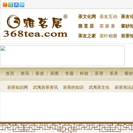
茶文化网
茶友互动
茶友
雅 茗 居
茶 家 寨
紫砂
茶友之家
茶叶相册
岩茶
首页
资讯
茶道
茶图
专题
科技
茶谱
茶具
紫
岩茶知识网
武夷岩茶资讯
岩茶的知识
武夷茶文化
岩茶泡法