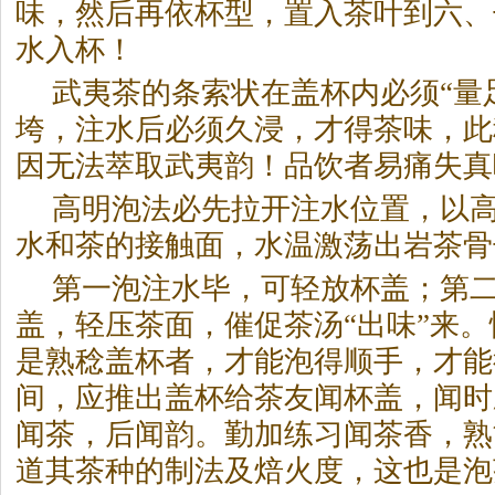
味，然后再依杯型，置入茶叶到六、
水入杯！
武夷茶的条索状在盖杯内必须“量
垮，注水后必须久浸，才得茶味，此
因无法萃取武夷韵！品饮者易痛失真
高明泡法必先拉开注水位置，以
水和茶的接触面，水温激荡出
岩茶
骨
第一泡注水毕，可轻放杯盖；第
盖，轻压茶面，催促茶汤“出味”来
是熟稔盖杯者，才能泡得顺手，才能
间，应推出盖杯给茶友闻杯盖，闻时
闻茶，后闻韵。勤加练习闻茶香，熟
道其茶种的制法及焙火度，这也是泡