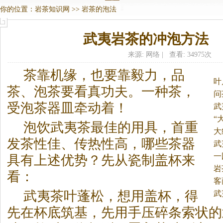
你的位置：
岩茶知识网
>>
岩茶的泡法
武夷岩茶的冲泡方法
来源: 网络 | 查看: 34975次
茶靠机缘，也要靠毅力，品
叶
茶、泡茶要看真功夫。
一种茶，
问
受泡茶器皿牵动着！
武
“
泡饮武夷茶最佳的用具，首重
大
发茶性佳、传热性高，哪些茶器
武
一
具有上述优势？先从瓷制盖杯来
岩
看：
客
武夷茶叶蓬松，想用盖杯，得
武
先在杯底筑基，先用手压碎条索状的