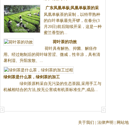
广东凤凰单枞|凤凰单枞茶的采
凤凰单枞茶的采制，以特早熟种
制
的白叶单枞最先开锣，在春分(3
月20日)前后陆续开采，这是一种
蜜兰香型的...
荷叶茶的功效
荷叶具有解热、抑菌、解痉
作用。经过炮制后的荷叶味苦
涩、微咸，性辛凉，具有清暑利
湿、升阳发散、...
绿剑茶是什么茶，绿剑茶的加工
绿剑茶原料采自无污染
过程
的生态茶园,采用手工与机械相结
合的方法,按无公害或有机茶标准
生产,成品...
关于我们
|
法律声明
|
网站地