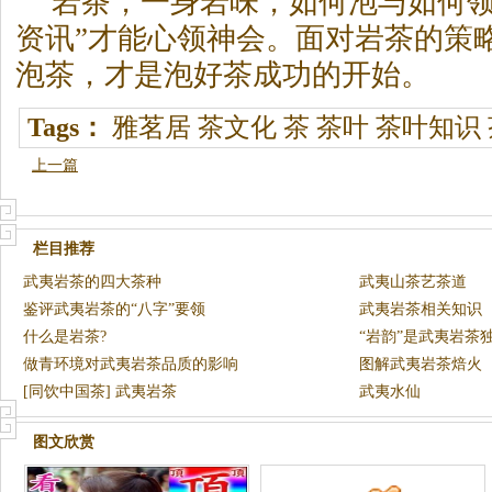
岩茶
，一身岩味，如何泡与如何领
资讯”才能心领神会。面对
岩茶
的策
泡茶，才是泡好茶成功的开始。
Tags：
雅茗居
茶文化
茶
茶叶
茶叶知识
上一篇
栏目推荐
武夷岩茶的四大茶种
武夷山茶艺茶道
鉴评武夷岩茶的“八字”要领
武夷岩茶相关知识
什么是岩茶?
“岩韵”是武夷岩茶
做青环境对武夷岩茶品质的影响
图解武夷岩茶焙火
[同饮中国茶] 武夷岩茶
武夷水仙
图文欣赏