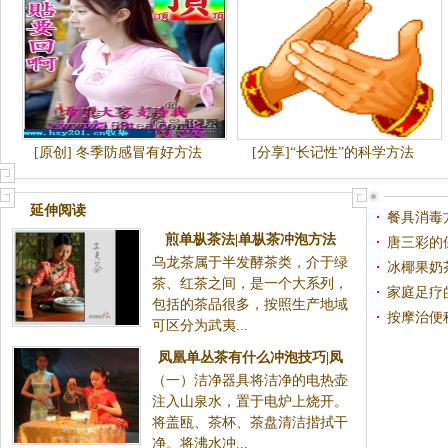
[原创] 冬季防感冒有好方法
[分享]“长记性”的科学方法
延伸阅读
餐具消毒
煎单枞茶法|单枞茶冲泡方法
唐三彩的
乌龙茶属于半发酵茶类，介于绿
冰椰果奶
茶、红茶之间，是一个大系列，
家庭足疗
包括的茶品很多，按照生产地域
按摩治便
可区分为武夷...
凤凰单丛茶有什么冲泡技巧|凤
（一）洁净器具将洁净的电热壶
凰单枞冲泡方法
注入山泉水，置于电炉上烧开。
将盖瓯、茶杯、茶盘清洁揩拭干
净。将沸水冲...