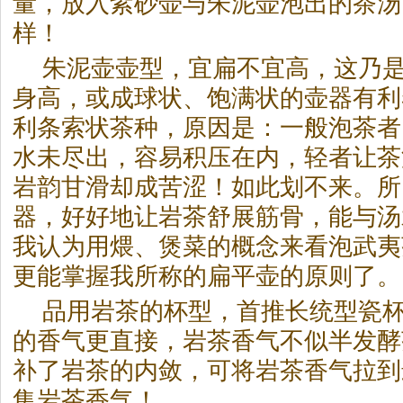
量，放入紫砂壶与朱泥壶泡出的茶汤
样！
朱泥壶壶型，宜扁不宜高，这乃
身高，或成球状、饱满状的壶器有利
利条索状茶种，原因是：一般泡茶者
水未尽出，容易积压在内，轻者让茶
岩韵甘滑却成苦涩！如此划不来。所
器，好好地让
岩茶
舒展筋骨，能与汤
我认为用煨、煲菜的概念来看泡武夷
更能掌握我所称的扁平壶的原则了。
品用
岩茶
的杯型，首推长统型瓷
的香气更直接，
岩茶
香气不似半发酵
补了
岩茶
的内敛，可将
岩茶
香气拉到
集
岩茶
香气！