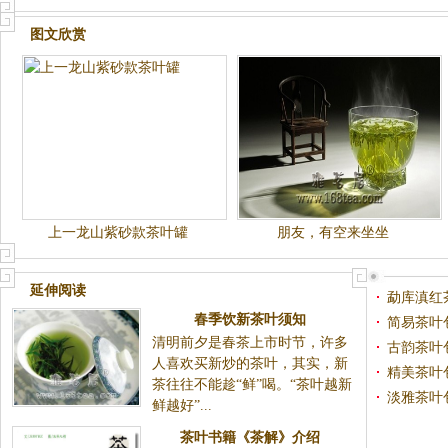
图文欣赏
上一龙山紫砂款茶叶罐
朋友，有空来坐坐
延伸阅读
勐库滇红
春季饮新茶叶须知
简易茶叶
清明前夕是春茶上市时节，许多
古韵茶叶
人喜欢买新炒的茶叶，其实，新
精美茶叶
茶往往不能趁“鲜”喝。“茶叶越新
淡雅茶叶
鲜越好”...
茶叶书籍《茶解》介绍