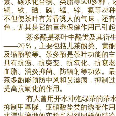
素、碳水化合物、类脂等500多种，
铜、铁、硒、磷、锰、锌、氟等28
不但使茶叶有芳香诱人的气味，还有
色，尤其是它的营养保健作用已引起
茶多酚是茶叶中酚类及其衍生物
——20％，主要包括儿茶酚类、黄
及缩酚酸等。茶多酚是茶叶功能的主
具有抗癌、抗突变、抗氧化、抗衰老
血脂、消炎抑菌、防辐射等功效。最
茶多酚能预防中风和艾滋病，抑制过
提高抗氧化的作用。
有人曾用开水冲泡绿茶的茶水
抑制甲基脲、亚硝酸盐类的诱变作用
水浸出液做的实验也得到同样的结论