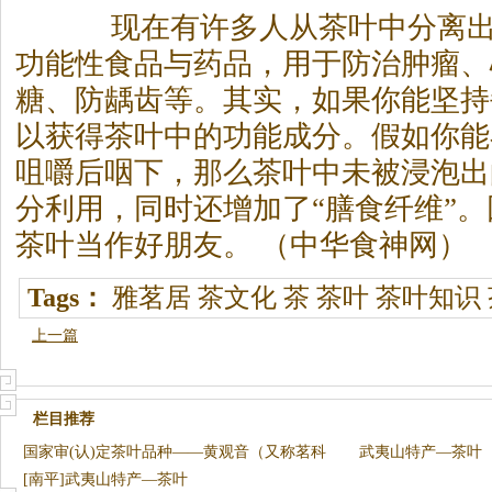
现在有许多人从茶叶中分离出
功能性食品与药品，用于防治肿瘤、
糖、防龋齿等。其实，如果你能坚持
以获得茶叶中的功能成分。假如你能
咀嚼后咽下，那么茶叶中未被浸泡出
分利用，同时还增加了“膳食纤维”
茶叶当作好朋友。 （中华食神网）
Tags：
雅茗居
茶文化
茶
茶叶
茶叶知识
上一篇
栏目推荐
国家审(认)定茶叶品种――黄观音（又称茗科
武夷山特产—茶叶
2号）
[南平]武夷山特产—茶叶