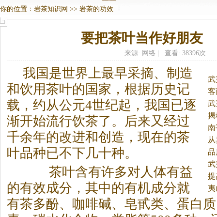
你的位置：
岩茶知识网
>>
岩茶的功效
要把茶叶当作好朋友
来源: 网络 | 查看: 38396次
我国是世界上最早采摘、制造
武
和饮用茶叶的国家，根据历史记
客
载，约从公元4世纪起，我国已逐
武
揭
渐开始流行饮茶了。
后来又经过
南
千余年的改进和创造，现在的茶
从
叶品种已不下几十种。
品
武
茶叶含有许多对人体有益
提
的有效成分，其中的有机成分就
夷
有茶多酚、咖啡碱、皂甙类、蛋白质