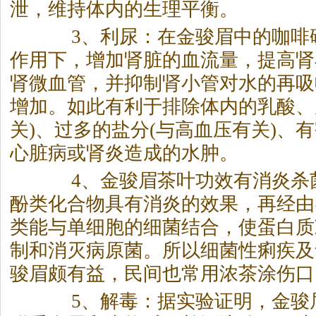
泄，维持体内的生理平衡。
3、利尿：在金骏眉中的咖啡
作用下，增加肾脏的血流量，提高肾
肾微血管，并抑制肾小管对水的再吸
增加。如此有利于排除体内的乳酸、
关)、过多的盐分(与高血压有关)、
心脏病或肾炎造成的水肿。
4、金骏眉茶叶功效有消炎杀
酚类化合物具有消炎的效果，再经由
类能与单细胞的细菌结合，使蛋白质
制和消灭病原菌。所以细菌性痢疾及
骏眉颇有益，民间也常用浓茶涂伤口
5、解毒：据实验证明，金骏