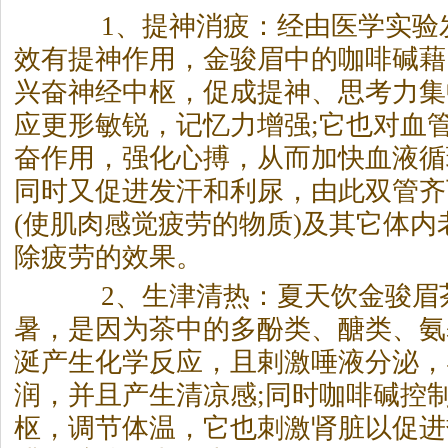
1、提神消疲：经由医学实验
效有提神作用，金骏眉中的咖啡碱藉
兴奋神经中枢，促成提神、思考力集
应更形敏锐，记忆力增强;它也对血
奋作用，强化心搏，从而加快血液循
同时又促进发汗和利尿，由此双管齐
(使肌肉感觉疲劳的物质)及其它体
除疲劳的效果。
2、生津清热：夏天饮金骏眉
暑，是因为茶中的多酚类、醣类、氨
涎产生化学反应，且剌激唾液分泌，
润，并且产生清凉感;同时咖啡碱控
枢，调节体温，它也刺激肾脏以促进