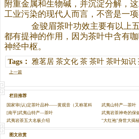
附重金属和生物碱，并沉淀分解，这
工业污染的现代人而言，不啻是一项
金骏眉茶叶功效主要有以上五
都有提神的作用，因为茶叶中含有咖
神经中枢。
Tags：
雅茗居
茶文化
茶
茶叶
茶叶知识
上一篇
栏目推荐
国家审(认)定茶叶品种――黄观音（又称茗科
武夷山特产—茶叶
2号）
[南平]武夷山特产—茶叶
武夷岩茶神奇的保
武夷岩茶五大名枞介绍
“大红袍”身世大揭
图文欣赏