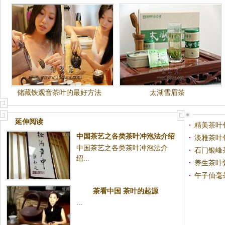
储藏铁观音茶叶的最好方法
太湖雪眉茶
延伸阅读
精美茶叶
中国茶艺之各类茶叶冲泡法介绍
淡雅茶叶
中国茶艺之各类茶叶冲泡法介
石门银峰
绍...
养生茶叶
午子仙毫
茶看中国 茶叶的起源
...