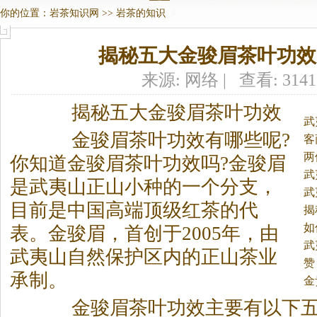
你的位置：
岩茶知识网
>>
岩茶的知识
揭秘五大金骏眉茶叶功效
来源: 网络 | 查看: 314
揭秘五大金骏眉茶叶功效
武
金骏眉茶叶功效有哪些呢?
客
两
你知道金骏眉茶叶功效吗?金骏眉
武
是武夷山正山小种的一个分支，
武
目前是中国高端顶级红茶的代
揭
如
表。
金骏眉，首创于2005年，由
武
武夷山自然保护区内的正山茶业
赞
承制。
金
金骏眉茶叶功效主要有以下五