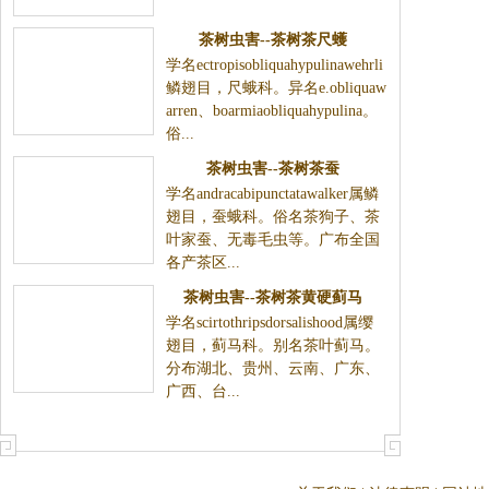
茶树虫害--茶树茶尺蠖
学名ectropisobliquahypulinawehrli
鳞翅目，尺蛾科。异名e.obliquaw
arren、boarmiaobliquahypulina。
俗...
茶树虫害--茶树茶蚕
学名andracabipunctatawalker属鳞
翅目，蚕蛾科。俗名茶狗子、茶
叶家蚕、无毒毛虫等。广布全国
各产茶区...
茶树虫害--茶树茶黄硬蓟马
学名scirtothripsdorsalishood属缨
翅目，蓟马科。别名茶叶蓟马。
分布湖北、贵州、云南、广东、
广西、台...