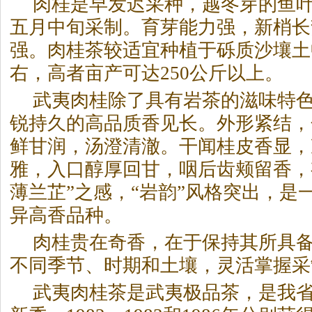
肉桂是早发迟采种，越冬芽的鱼
五月中旬采制。育芽能力强，新梢长
强。肉桂茶较适宜种植于砾质沙壤土中
右，高者亩产可达250公斤以上。
武夷肉桂除了具有
岩茶
的滋味特
锐持久的高品质香见长。外形紧结，
鲜甘润，汤澄清澈。干闻桂皮香显，
雅，入口醇厚回甘，咽后齿颊留香，
薄兰芷”之感，“岩韵”风格突出，是
异高香品种。
肉桂贵在奇香，在于保持其所具
不同季节、时期和土壤，灵活掌握采
武夷肉桂茶是武夷极品茶，是我