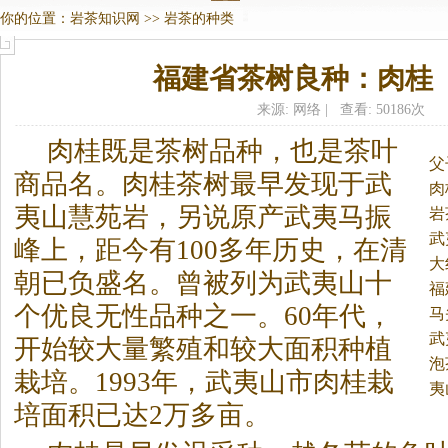
你的位置：
岩茶知识网
>>
岩茶的种类
福建省茶树良种：肉桂
来源: 网络 | 查看: 50186次
肉桂既是茶树品种，也是茶叶
父
商品名。
肉桂茶树最早发现于武
肉
夷山慧苑岩，另说原产武夷马振
岩
武
峰上，距今有100多年历史，在清
大
朝已负盛名。曾被列为武夷山十
福
个优良无性品种之一。60年代，
马
武
开始较大量繁殖和较大面积种植
泡
栽培。1993年，武夷山市肉桂栽
夷
培面积已达2万多亩。