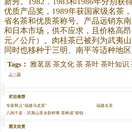
新秀。1982．1983和1986年分
优质产品奖，1989年获国家级名茶，1
省名茶和优质茶称号。产品远销东南
和日本市场，供不应求，且价格高昂（
元／公斤）。肉桂茶已被列为武夷山
同时也移种于三明、南平等适种地区
Tags：
雅茗居
茶文化
茶
茶叶
茶叶知识
上一篇
栏目推荐
专家释义“福建乌龙茶”
福建名茶
八闽千姿：武夷山茶乡新鲜事 茶树成“摇钱
树”
图文欣赏