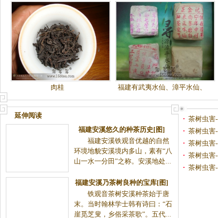
肉桂
福建有武夷水仙、漳平水仙、
闽北水仙、老枞水仙、漳州水
仙。
延伸阅读
茶树虫害
福建安溪悠久的种茶历史[图]
茶树虫害
福建安溪铁观音优越的自然
茶树虫害
环境地貌安溪境内多山，素有“八
茶树虫害
山一水一分田”之称。安溪地处...
茶树虫害
福建安溪乃茶树良种的宝库[图]
铁观音茶树安溪种茶始于唐
末。当时翰林学士韩有诗曰：“石
崖觅芝叟，乡俗采茶歌”。五代...