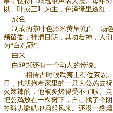
事，使得白鸡冠茶声名大震。每年5
以二叶或三叶为主，色泽绿里透红，
成色
制成的茶叶色泽米黄呈乳白，汤
颊留香，神清目朗，其功若神，人们
为“白鸡冠”。
由来
白鸡冠还有一个动人的传说。
相传古时候武夷山有位茶农。
日，他就抱着家里的一只大公鸡去祝
火辣辣的，他被炙烤得受不了啦。走
把公鸡放在一棵树下，自己找了个阴
笠噼叭噼叭地扇起风来。还没一袋烟