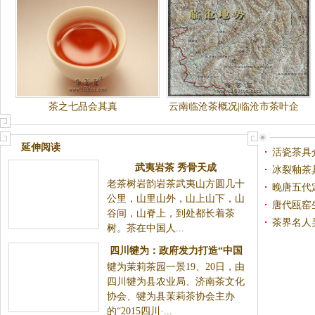
茶之七品会其真
云南临沧茶概况|临沧市茶叶企
业介绍 Zt
延伸阅读
活瓷茶具
武夷岩茶 秀骨天成
冰裂釉茶
老茶树岩韵岩茶武夷山方圆几十
晚唐五代
公里，山里山外，山上山下，山
唐代瓯窑
谷间，山脊上，到处都长着茶
茶界名人
树。茶在中国人...
四川犍为：政府发力打造“中国
犍为茉莉茶园一景19、20日，由
茉莉茶之都”
四川犍为县农业局、济南茶文化
协会、犍为县茉莉茶协会主办
的“2015四川·...