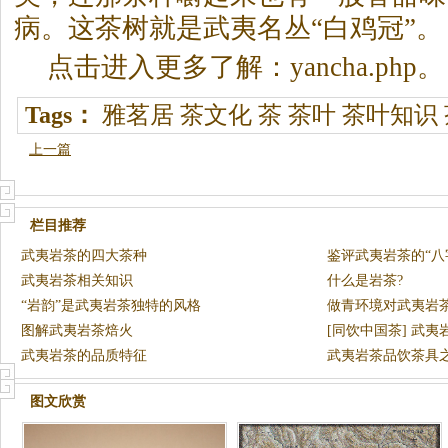
病。这茶树就是武夷名丛“白鸡冠”。
点击进入更多了解：yancha.php。
Tags：
雅茗居
茶文化
茶
茶叶
茶叶知识
上一篇
栏目推荐
武夷岩茶的四大茶种
鉴评武夷岩茶的“八
武夷岩茶相关知识
什么是岩茶?
“岩韵”是武夷岩茶独特的风格
做青环境对武夷岩
图解武夷岩茶焙火
[同饮中国茶] 武夷
武夷岩茶的品质特征
武夷岩茶品饮茶具之
图文欣赏