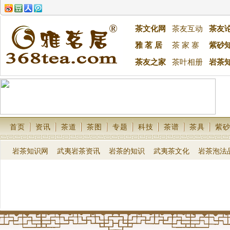
茶文化网
茶友互动
茶友
雅 茗 居
茶 家 寨
紫砂
茶友之家
茶叶相册
岩茶
首页
资讯
茶道
茶图
专题
科技
茶谱
茶具
紫
岩茶知识网
武夷岩茶资讯
岩茶的知识
武夷茶文化
岩茶泡法