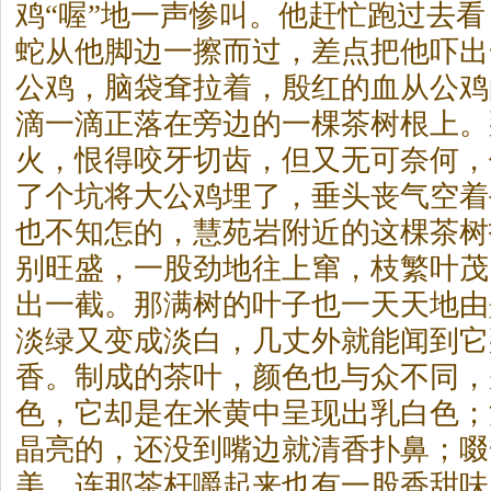
鸡“喔”地一声惨叫。他赶忙跑过去
蛇从他脚边一擦而过，差点把他吓出
公鸡，脑袋耷拉着，殷红的血从公鸡
滴一滴正落在旁边的一棵茶树根上。
火，恨得咬牙切齿，但又无可奈何，
了个坑将大公鸡埋了，垂头丧气空着
也不知怎的，慧苑岩附近的这棵茶树
别旺盛，一股劲地往上窜，枝繁叶茂
出一截。那满树的叶子也一天天地由
淡绿又变成淡白，几丈外就能闻到它
香。制成的茶叶，颜色也与众不同，
色，它却是在米黄中呈现出乳白色；
晶亮的，还没到嘴边就清香扑鼻；啜
美，连那茶杆嚼起来也有一股香甜味