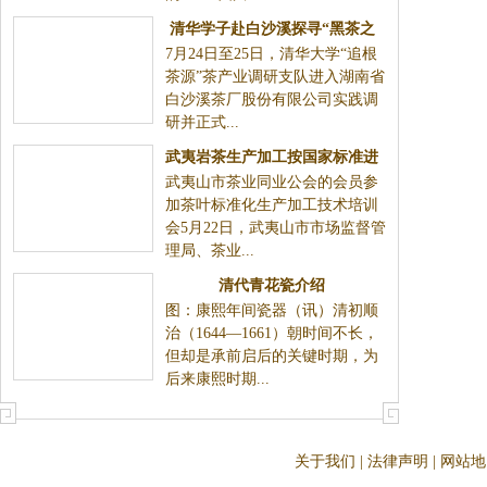
清华学子赴白沙溪探寻“黑茶之
7月24日至25日，清华大学“追根
源”
茶源”茶产业调研支队进入湖南省
白沙溪茶厂股份有限公司实践调
研并正式...
武夷岩茶生产加工按国家标准进
武夷山市茶业同业公会的会员参
行
加茶叶标准化生产加工技术培训
会5月22日，武夷山市市场监督管
理局、茶业...
清代青花瓷介绍
图：康熙年间瓷器（讯）清初顺
治（1644—1661）朝时间不长，
但却是承前启后的关键时期，为
后来康熙时期...
关于我们
|
法律声明
|
网站地