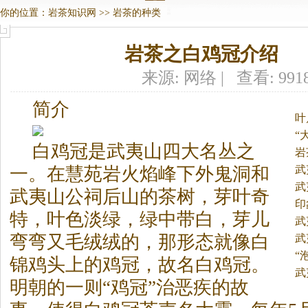
你的位置：
岩茶知识网
>>
岩茶的种类
岩茶之白鸡冠介绍
来源: 网络 | 查看: 991
简介
叶
“
白鸡冠是武夷山四大名丛之
岩
武
一。
在慧苑岩火焰峰下外鬼洞和
武
武夷山公祠后山的茶树，芽叶奇
印
特，叶色淡绿，绿中带白，芽儿
武
弯弯又毛绒绒的，那形态就像白
武
“
锦鸡头上的鸡冠，故名白鸡冠。
武
明朝的一则“鸡冠”治恶疾的故