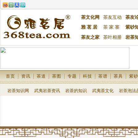
茶文化网
茶友互动
茶友
雅 茗 居
茶 家 寨
紫砂
茶友之家
茶叶相册
岩茶
首页
资讯
茶道
茶图
专题
科技
茶谱
茶具
紫
岩茶知识网
武夷岩茶资讯
岩茶的知识
武夷茶文化
岩茶泡法