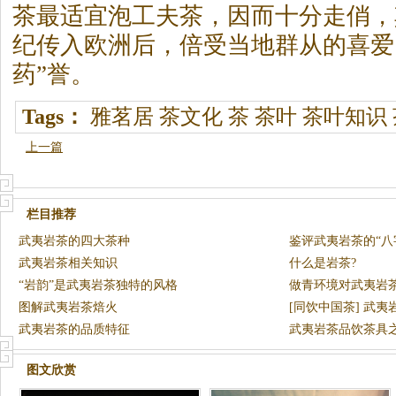
茶最适宜泡工夫茶，因而十分走俏，
纪传入欧洲后，倍受当地群从的喜爱
药”誉。
Tags：
雅茗居
茶文化
茶
茶叶
茶叶知识
上一篇
栏目推荐
武夷岩茶的四大茶种
鉴评武夷岩茶的“八
武夷岩茶相关知识
什么是岩茶?
“岩韵”是武夷岩茶独特的风格
做青环境对武夷岩
图解武夷岩茶焙火
[同饮中国茶] 武夷
武夷岩茶的品质特征
武夷岩茶品饮茶具之
图文欣赏