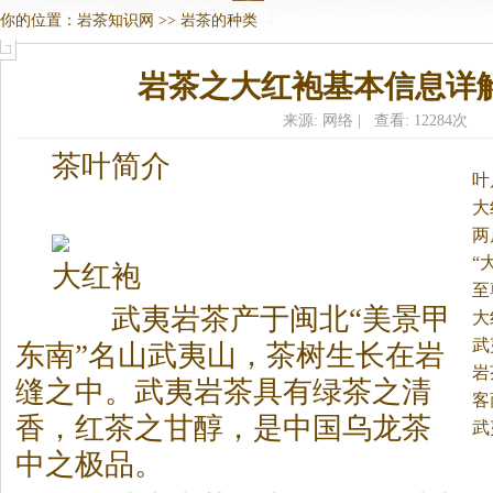
你的位置：
岩茶知识网
>>
岩茶的种类
岩茶之大红袍基本信息详
来源: 网络 | 查看: 12284次
茶叶简介
叶
大
统
两
“
大红袍
至
武夷
岩茶
产于闽北“美景甲
大
武
东南”名山武夷山，茶树生长在岩
岩
缝之中。
武夷
岩茶
具有绿茶之清
客
香，红茶之甘醇，是中国乌龙茶
武
中之极品。