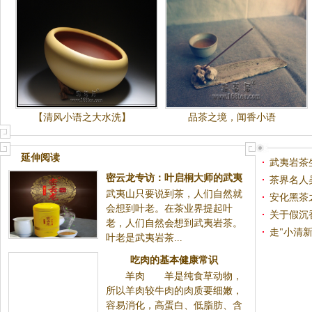
【清风小语之大水洗】
品茶之境，闻香小语
延伸阅读
武夷岩茶
密云龙专访：叶启桐大师的武夷
茶界名人
武夷山只要说到茶，人们自然就
岩茶梦
安化黑茶
会想到叶老。在茶业界提起叶
关于假沉
老，人们自然会想到武夷岩茶。
走"小清
叶老是武夷岩茶...
市
吃肉的基本健康常识
羊肉 羊是纯食草动物，
所以羊肉较牛肉的肉质要细嫩，
容易消化，高蛋白、低脂肪、含