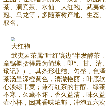
茶、洞宾茶、水仙、大红袍、武夷奇
冠、乌龙等，多随茶树产地、生态、
取名。
大红袍
武夷
岩茶
属“叶红镶边”半发酵茶
章锯概括得最为简练，即“、甘、清
琐记》）。其条形壮结、匀整，色泽
茶汤呈深橙黄色，清澈艳丽；叶底软
心淡绿带黄；兼有红茶的甘醇、绿茶
不寒，久藏不坏，香久益清，味久益
壶小杯，因其香味浓郁，冲泡五六次