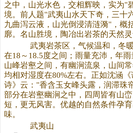
之中，山光水色，交相辉映，实为"
境。前人题"武夷山水天下奇，三十
九曲泻云液，山光倒浸清涟漪"，概
廓。名山胜境，陶冶出
岩茶
的天然灵
武夷
岩茶
区，气候温和，冬
在18～18.5度之间；雨量充沛，年雨
山峰岩壑之间，有幽涧流泉，山间常
均相对湿度在80%左右。正如沈涵
诗》云："香含玉女峰头露，润滞珠
部分在岩壑幽涧之中，四周皆有山峦
短，更无风害。优越的自然条件孕育
味。
武夷山