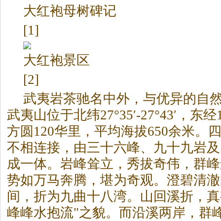
大红袍母树碑记
[1]
大红袍景区
[2]
武夷
岩茶
驰名中外，与优异的自
武夷山位于北纬27°35′-27°43′，东经117
方圆120华里，平均海拔650余米。
不相连接，由三十六峰、九十九岩及
成一体。岩峰耸立，秀拔奇伟，群峰
势如万马奔腾，堪为奇观。澄碧清澈
间，折为九曲十八湾。山回溪折，真
峰峰水抱流"之貌。而沿溪两岸，群