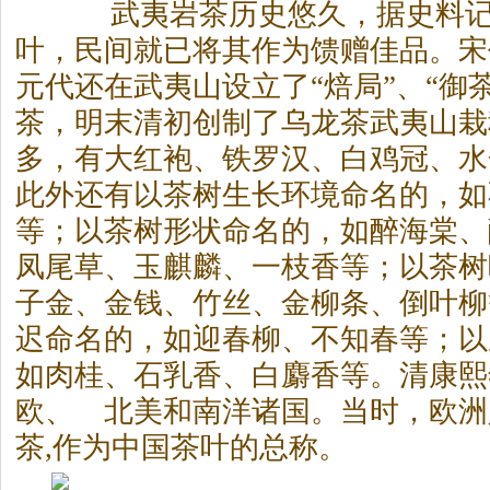
武夷
岩茶
历史悠久，据史料
叶，民间就已将其作为馈赠佳品。宋
元代还在武夷山设立了“焙局”、“御茶
茶，明末清初创制了乌龙茶武夷山栽
多，有大红袍、铁罗汉、白鸡冠、水
此外还有以茶树生长环境命名的，如
等；以茶树形状命名的，如醉海棠、
凤尾草、玉麒麟、一枝香等；以茶树
子金、金钱、竹丝、金柳条、倒叶柳
迟命名的，如迎春柳、不知春等；以
如肉桂、石乳香、白麝香等。清康熙
欧、 北美和南洋诸国。当时，欧洲
茶,作为中国茶叶的总称。