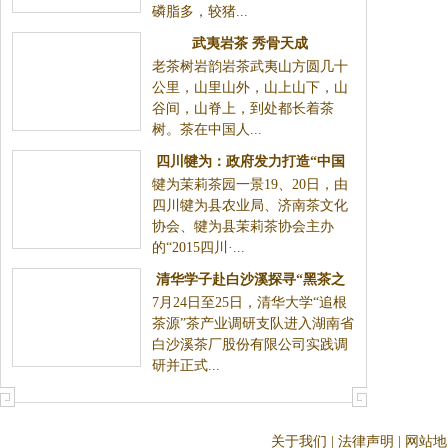
磷脂多，较猪...
武夷岩茶 秀骨天成
老茶树岩韵岩茶武夷山方圆几十
公里，山里山外，山上山下，山
谷间，山脊上，到处都长着茶
树。茶在中国人...
四川犍为：政府发力打造“中国
犍为茉莉茶园一景19、20日，由
茉莉茶之都”
四川犍为县农业局、济南茶文化
协会、犍为县茉莉茶协会主办
的“2015四川·...
清华学子赴白沙溪探寻“黑茶之
7月24日至25日，清华大学“追根
源”
茶源”茶产业调研支队进入湖南省
白沙溪茶厂股份有限公司实践调
研并正式...
关于我们
|
法律声明
|
网站地