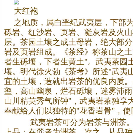
大红袍
之地质，属白垩纪武夷层，下部
砾岩、红沙岩、页岩、凝灰岩及火山
层。茶园土壤之成土母岩，绝大部分
岩及页岩组成。《茶经》称茶山之土
者生砾壤，下者生黄土"。武夷茶园
壤。明代徐火勃《茶考》所述"武夷
宜的土壤，造就出
岩茶
的优良内质。
壑，高山幽泉，烂石砾壤，迷雾沛雨
山川精英秀气所钟"，武夷
岩茶
独享
奉献给人们以独特的"花香岩骨"，
武夷
岩茶
可分为
岩茶
与洲茶
上品；在麓者为洲茶，次之。从品种