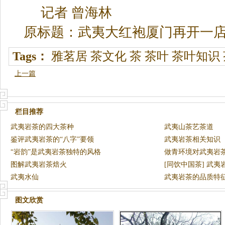
记者 曾海林
原标题：武夷大红袍厦门再开一
Tags：
雅茗居
茶文化
茶
茶叶
茶叶知识
上一篇
栏目推荐
武夷岩茶的四大茶种
武夷山茶艺茶道
鉴评武夷岩茶的“八字”要领
武夷岩茶相关知识
“岩韵”是武夷岩茶独特的风格
做青环境对武夷岩
图解武夷岩茶焙火
[同饮中国茶] 武夷
武夷水仙
武夷岩茶的品质特
图文欣赏