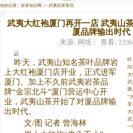
你的位置：
岩茶知识网
>>
武夷岩茶资讯
武夷大红袍厦门再开一店 武夷山
厦品牌输出时代
来源: 网络 | 查看: 233
叶
昨天，武夷山知名茶叶品牌岩
问
上大红袍厦门店开业，正式进军
大
厦门。
加上不久前武夷
岩茶
品
统
武
两
牌“金宗北斗”厦门营运中心开
“
业，武夷山茶开始了对厦品牌输
至
出时代。
大
武
文/图 记者 曾海林
一