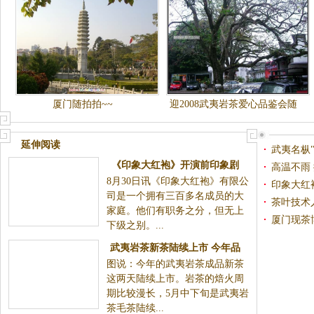
厦门随拍拍~~
迎2008武夷岩茶爱心品鉴会随
拍
延伸阅读
武夷名枞
《印象大红袍》开演前印象剧
高温不雨 
8月30日讯《印象大红袍》有限公
场：热情是高效秘诀
印象大红
司是一个拥有三百多名成员的大
茶叶技术
家庭。他们有职务之分，但无上
厦门现茶
下级之别。...
武夷岩茶新茶陆续上市 今年品
图说：今年的武夷岩茶成品新茶
质会比去年高
这两天陆续上市。岩茶的焙火周
期比较漫长，5月中下旬是武夷岩
茶毛茶陆续...