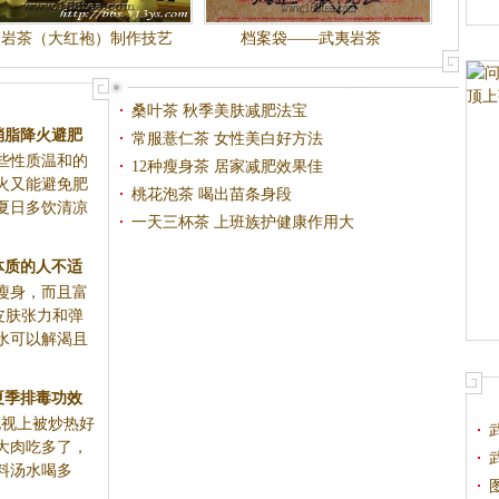
夷岩茶（大红袍）制作技艺
档案袋——武夷岩茶
传承人
桑叶茶 秋季美肤减肥法宝
消脂降火避肥
常服薏仁茶 女性美白好方法
些性质温和的
12种瘦身茶 居家减肥效果佳
火又能避免肥
桃花泡茶 喝出苗条身段
夏日多饮清凉
一天三杯茶 上班族护健康作用大
体质的人不适
瘦身，而且富
用
皮肤张力和弹
水可以解渴且
夏季排毒功效
电视上被炒热好
康
大肉吃多了，
料汤水喝多