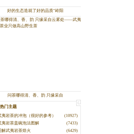
好的生态造就了好的品质“岭阳
问茶哪得清、香、韵 只缘采自
热门主题
武夷岩茶的冲泡（很好的参考）
(10927)
武夷岩茶盖碗泡法图解
(7433)
图解武夷岩茶焙火
(6429)