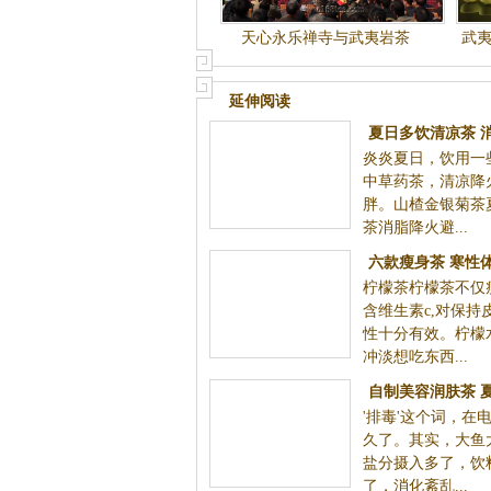
天心永乐禅寺与武夷岩茶
武
延伸阅读
夏日多饮清凉茶 
炎炎夏日，饮用一
胖
中草药茶，清凉降
胖。山楂金银菊茶
茶消脂降火避...
六款瘦身茶 寒性
柠檬茶柠檬茶不仅
宜饮
含维生素c,对保持
性十分有效。柠檬
冲淡想吃东西...
自制美容润肤茶 
'排毒'这个词，在
更健
久了。其实，大鱼
盐分摄入多了，饮
了，消化紊乱...