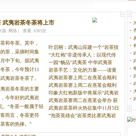
 武夷岩茶冬茶将上市
来源: 网络 | 查看: 6305次
春茶和冬茶。
其中，
叶启桐：武夷山应建一个“岩茶技
采的茶，采摘时间集
“大红袍”非遗传承人：以现代传
1月中下旬。据武夷
一园“畅品”武夷茶 中华武夷茶
冬茶，今年预计11
岩茶手艺：文化的力量——读黄
贤
武夷岩茶赛上周二在熹茗会顺利
的武夷
岩茶
冬茶了。
举
武夷岩茶赛上周二在熹茗会顺利
武夷
岩茶
冬茶的主要
举
印象大红袍新版中将展示“武夷岩
薄，今年好的武夷
岩
武夷岩茶赛周二在熹茗会举办 获
0元。“冬茶一般属于轻
武夷岩茶茶样火热征集中11月5日
茶客而言，冬茶更符
“泡茶英雄会”岩茶类比赛武夷岩
茶客的热捧。”