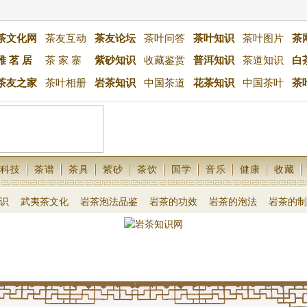
茶文化网
茶友互动
茶友论坛
茶叶问答
茶叶知识
茶叶图片
茶
雅 茗 居
茶 家 寨
紫砂知识
收藏鉴赏
普洱知识
茶道知识
白
茶友之家
茶叶相册
岩茶知识
中国茶道
花茶知识
中国茶叶
茶
科技
茶谱
茶具
紫砂
茶饮
国学
音乐
健康
收藏
识
武夷茶文化
岩茶泡法品鉴
岩茶的功效
岩茶的泡法
岩茶的制