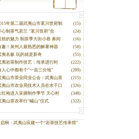
2015年第二届武夷山市茗川世府制
(15)
齐心制茶气若兰 “茗川世府”合
(24)
炭焙的魅力 制茶季大街小巷 鼻间
(16)
有趣！泉州人最熟悉的解暑神器
(58)
武夷名枞 玩的就是新奇
(55)
武夷岩茶制作技艺：传承进行时
(222)
每人心中都有个“一亩三分地”
(289)
武夷山市茶业同业公会：武夷山茶
(215)
武夷山市农业局技术人员在水千口
(326)
大红袍进入采摘制作季节 天心村
(348)
武夷山茶农举行“喊山”仪式
(322)