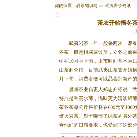
你的位置：
岩茶知识网
>>
武夷岩茶资讯
茶农开始摘冬茶
武夷
岩茶
一年一般采两次，即
冬茶一般是指寒露过后，立冬之前
中在10月中下旬，上市时间基本为1
山茶商介绍，目前武夷山茶农开始摘
月下旬，消费者便可以品尝到新产
晨旭茶业负责人郑忠介绍说，
特点是香高水薄，滋味更为清淡鲜
茶
冬茶每公斤售价将在600元至100
焙火
岩茶
。对于喝惯了绿茶的省外
合他们的口感要求，也受到了这部分