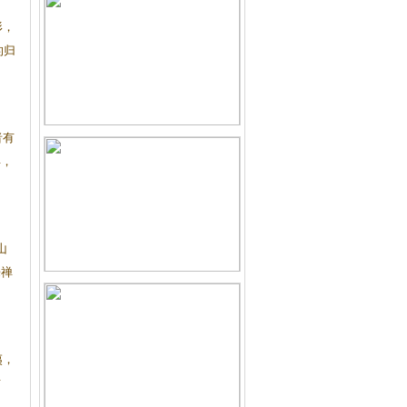
形，
的归
者有
早，
山
乐禅
夷，
甘