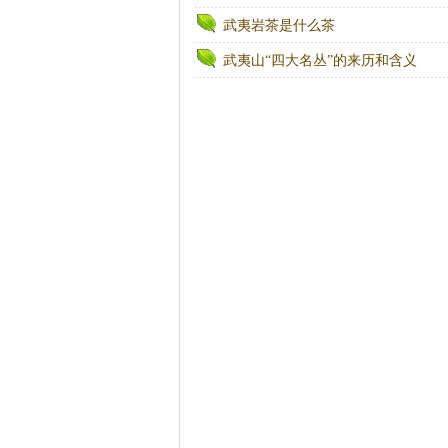
武夷岩茶是什么茶
武夷山“四大名丛”的来历和含义