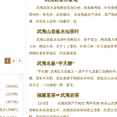
武夷岩茶水金龟树皮呈灰白色，枝条略弯曲，叶长圆
翠绿色，有光泽，品质极佳。 水金龟扬名于清末，其产权
属，在历史上还有一段趣话，也...
武夷山老枞水仙茶叶
武夷山老枞水仙茶叶其树高大，枝干直立，树高最大
３米、树冠５米、主干１１厘米。叶有三种：叶大者发芽
稍细长者发芽较迟，叶近圆者发...
1
2
3
武夷名枞“半天腰”
“半天腰”,武夷五大名枞之一,原产于九龙窠三花峰的半
腰。原名半天鹞，其名来源于明朝永乐年间。据说天心永
寺方丈，一日偶得一梦，梦见...
(50182)
(22199)
福建茗茶☞武夷岩茶
(30736)
【介绍】 武夷岩茶产于闽北"秀甲东南"的名山武
简介
(29987)
茶树生长在岩缝之中。武夷岩茶具有绿茶之清香，红茶之
醇，是中国乌龙茶中之极品。 ...