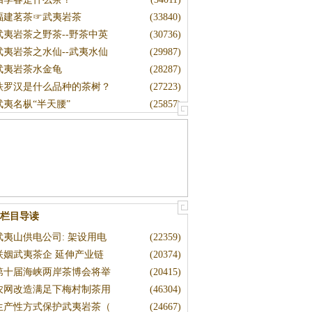
福建茗茶☞武夷岩茶
(33840)
武夷岩茶之野茶--野茶中英
(30736)
武夷岩茶之水仙--武夷水仙
(29987)
武夷岩茶水金龟
(28287)
铁罗汉是什么品种的茶树？
(27223)
武夷名枞“半天腰”
(25857)
栏目导读
武夷山供电公司: 架设用电
(22359)
联姻武夷茶企 延伸产业链
(20374)
第十届海峡两岸茶博会将举
(20415)
农网改造满足下梅村制茶用
(46304)
生产性方式保护武夷岩茶（
(24667)