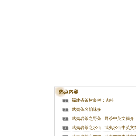
热点内容
福建省茶树良种：肉桂
1
武夷茶名韵味多
2
武夷岩茶之野茶--野茶中英文簡介
3
武夷岩茶之水仙--武夷水仙中英文
4