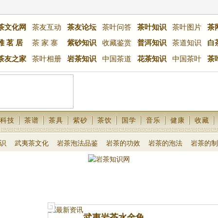
茶文化网
茶友互动
茶友论坛
茶叶问答
茶叶知识
茶叶图片
茶
雅 茗 居
茶 家 寨
紫砂知识
收藏鉴赏
普洱知识
茶道知识
白
茶友之家
茶叶相册
岩茶知识
中国茶道
花茶知识
中国茶叶
茶
科技
茶谱
茶具
紫砂
茶饮
国学
音乐
健康
收藏
识
武夷茶文化
岩茶泡法品鉴
岩茶的功效
岩茶的泡法
岩茶的制
武夷岩茶水金龟