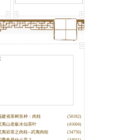
福建省茶树良种：肉桂
(50182)
武夷山老枞水仙茶叶
(41604)
武夷岩茶之肉桂--武夷肉桂
(34756)
四季春是什么茶？
(34011)